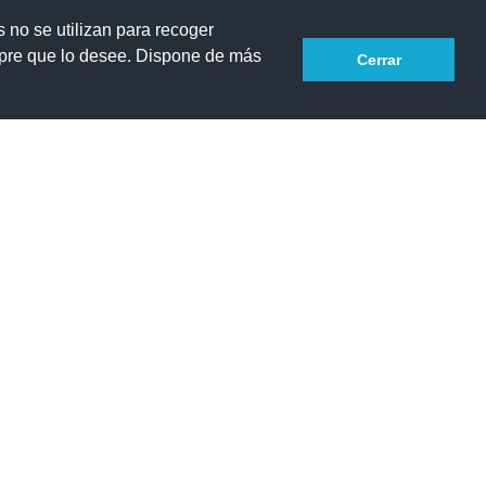
s no se utilizan para recoger
smus +
Consejo escolar 2025-26
Contacto
mpre que lo desee. Dispone de más
Cerrar