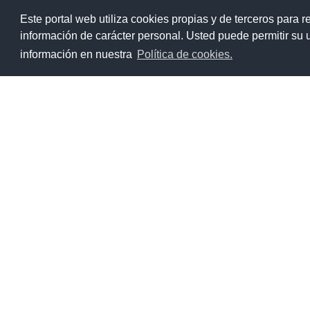
Ir
Este portal web utiliza cookies propias y de terceros para r
al
información de carácter personal. Usted puede permitir su
contenido
información en nuestra
Política de cookies.