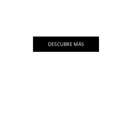
de Arte de Fuer
ción artística gratuita, para gente co
DESCUBRE MÁS
#DiseñaTuFuturo