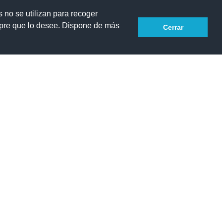
s no se utilizan para recoger
smus +
Consejo escolar 2025-26
Contacto
mpre que lo desee. Dispone de más
Cerrar