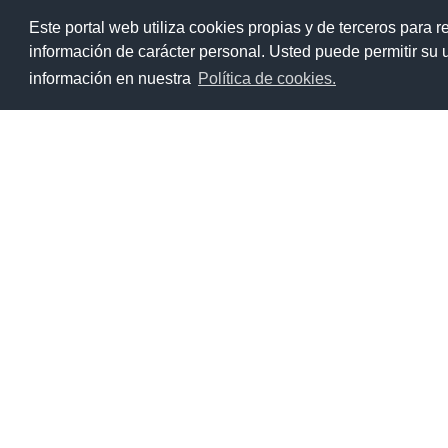
Ir
Este portal web utiliza cookies propias y de terceros para r
al
información de carácter personal. Usted puede permitir su
contenido
información en nuestra
Política de cookies.