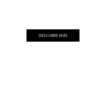
de Arte de Fuer
ción artística gratuita, para gente co
DESCUBRE MÁS
#DiseñaTuFuturo