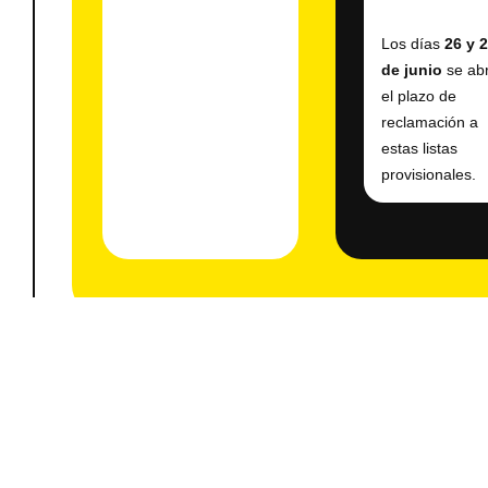
Los días
26 y 
de junio
se ab
el plazo de
reclamación a
estas listas
provisionales.
Se recomienda consultar las publicaciones en las 
indicadas y revisar cuidadosamente la situación a
las listas provisionales para poder presentar recl
dentro del plazo establecido, en caso de ser neces