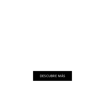
Bienvenidos a la
Escuela de Arte de
Fuerteventura
Formación artística gratuita, para gente como tú.
DESCUBRE MÁS
#DiseñaTuFuturo