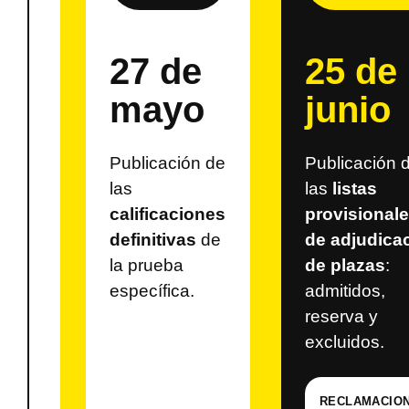
27 de
25 de
mayo
junio
Publicación de
Publicación 
las
las
listas
calificaciones
provisional
definitivas
de
de adjudica
la prueba
de plazas
:
específica.
admitidos,
reserva y
excluidos.
RECLAMACIO