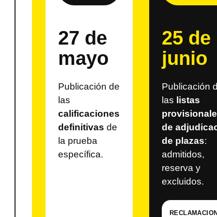
27 de
25 de
mayo
junio
Publicación de
Publicación 
las
las
listas
calificaciones
provisional
definitivas
de
de adjudica
la prueba
de plazas
:
específica.
admitidos,
reserva y
excluidos.
RECLAMACIO