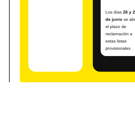
Los días
26 y 
de junio
se ab
el plazo de
reclamación a
estas listas
provisionales.
Se recomienda consultar las publicaciones en las 
indicadas y revisar cuidadosamente la situación a
las listas provisionales para poder presentar recl
dentro del plazo establecido, en caso de ser neces