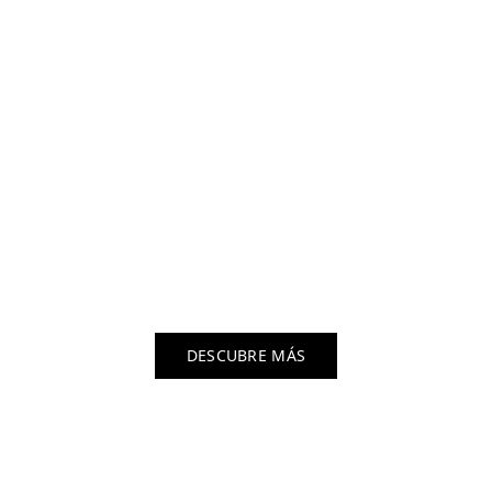
Bienvenidos a la
Escuela de Arte de
Fuerteventura
Formación artística gratuita, para gente como tú.
DESCUBRE MÁS
#DiseñaTuFuturo